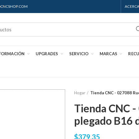
S@CNCSHOP.COM
ACERCA
 FORMACIÓN
UPGRADES
SERVICIO
MARCAS
REC
Hogar
Tienda CNC - 027088 Ru
Tienda CNC -
plegado B16 
$379.35