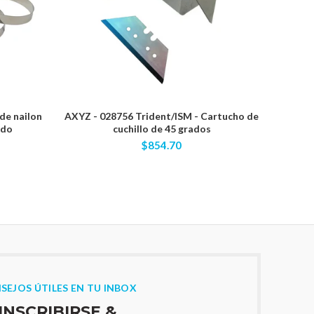
de nailon
AXYZ - 028756 Trident/ISM - Cartucho de
RobbJ
ido
cuchillo de 45 grados
flauta 
vástag
$854.70
SEJOS ÚTILES EN TU INBOX
INSCRIBIRSE &