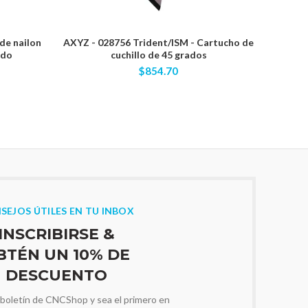
de nailon
AXYZ - 028756 Trident/ISM - Cartucho de
RobbJ
ido
cuchillo de 45 grados
flauta 
vástag
$854.70
SEJOS ÚTILES EN TU INBOX
INSCRIBIRSE &
BTÉN UN 10% DE
DESCUENTO
 boletín de CNCShop y sea el primero en