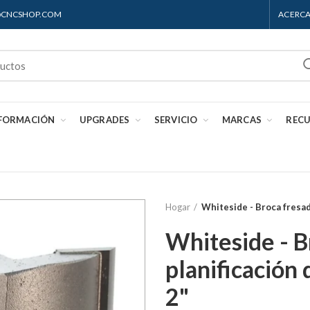
S@CNCSHOP.COM
ACERCA
 FORMACIÓN
UPGRADES
SERVICIO
MARCAS
REC
Hogar
Whiteside - Broca fresad
Whiteside - B
planificación
2"