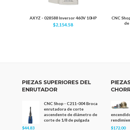
AXYZ - 028588 Inversor 460V 10HP
CNC Shop 
de
$2,154.58
PIEZAS SUPERIORES DEL
PIEZA
ENRUTADOR
CHORR
CNC Shop - C211-004 Broca
enrutadora de corte
ascendente de diámetro de
encendido
corte de 1/8 de pulgada
rendimient
$44.83
$172.00