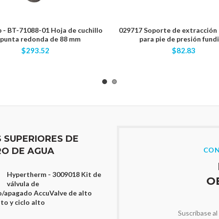
- BT-71088-01 Hoja de cuchillo
029717 Soporte de extracción 
 punta redonda de 88 mm
para pie de presión fund
$293.52
$82.83
S SUPERIORES DE
O DE AGUA
CON
Hypertherm - 3009018 Kit de
O
válvula de
/apagado AccuValve de alto
o y ciclo alto
Suscríbase al