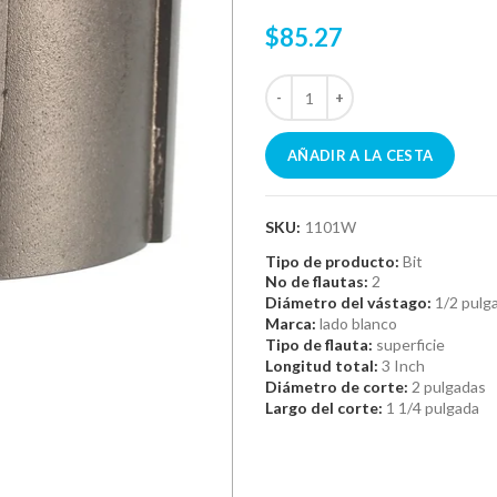
$85.27
AÑADIR A LA CESTA
SKU:
1101W
Tipo de producto:
Bit
No de flautas:
2
Diámetro del vástago:
1/2 pulg
Marca:
lado blanco
Tipo de flauta:
superficie
Longitud total:
3 Inch
Diámetro de corte:
2 pulgadas
Largo del corte:
1 1/4 pulgada