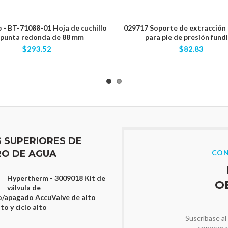
- BT-71088-01 Hoja de cuchillo
029717 Soporte de extracción 
 punta redonda de 88 mm
para pie de presión fund
$293.52
$82.83
S SUPERIORES DE
O DE AGUA
CON
Hypertherm - 3009018 Kit de
O
válvula de
/apagado AccuValve de alto
o y ciclo alto
Suscríbase al
conocer 