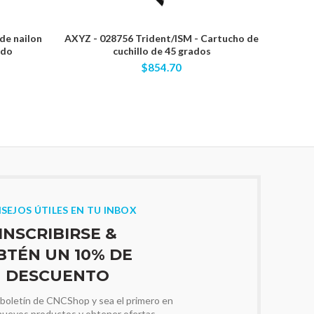
de nailon
AXYZ - 028756 Trident/ISM - Cartucho de
RobbJ
ido
cuchillo de 45 grados
flauta 
vástag
$854.70
SEJOS ÚTILES EN TU INBOX
INSCRIBIRSE &
BTÉN UN 10% DE
DESCUENTO
 boletín de CNCShop y sea el primero en
nuevos productos y obtener ofertas