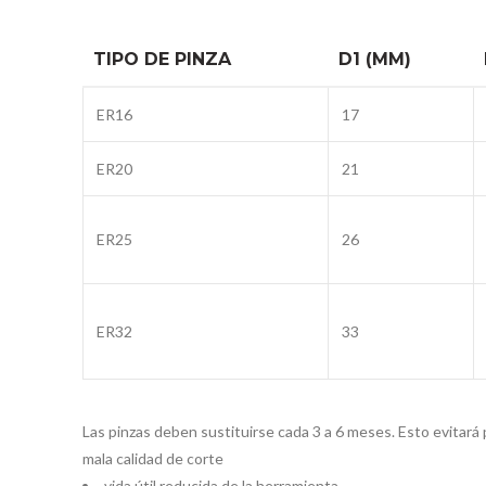
TIPO DE PINZA
D1 (MM)
ER16
17
ER20
21
ER25
26
ER32
33
Las pinzas deben sustituirse cada 3 a 6 meses. Esto evitará
mala calidad de corte
vida útil reducida de la herramienta