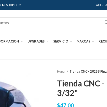
S@CNCSHOP.COM
ACERCA
 FORMACIÓN
UPGRADES
SERVICIO
MARCAS
REC
Hogar
Tienda CNC - 20258 Pinz
Tienda CNC -
3/32"
$47.00