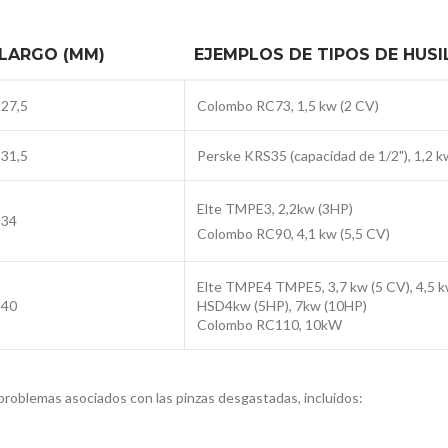
LARGO (MM)
EJEMPLOS DE TIPOS DE HUSI
27,5
Colombo RC73, 1,5 kw (2 CV)
31,5
Perske KRS35 (capacidad de 1/2"), 1,2 k
Elte TMPE3, 2,2kw (3HP)
34
Colombo RC90, 4,1 kw (5,5 CV)
Elte
TMPE4
TMPE5,
3,7 kw (5 CV),
4,5 k
40
HSD4kw (5HP), 7kw (10HP)
Colombo RC110, 10kW
 problemas asociados con las pinzas desgastadas, incluidos: