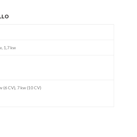
LLO
w, 1,7 kw
w (6 CV), 7 kw (10 CV)