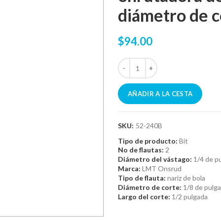
diámetro de c
$94.00
AÑADIR A LA CESTA
SKU:
52-240B
Tipo de producto:
Bit
No de flautas:
2
Diámetro del vástago:
1/4 de p
Marca:
LMT Onsrud
Tipo de flauta:
nariz de bola
Diámetro de corte:
1/8 de pulg
Largo del corte:
1/2 pulgada