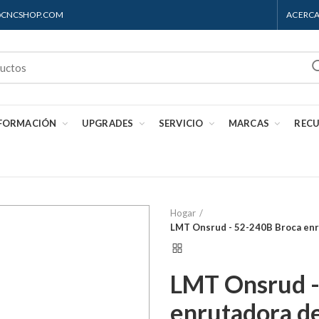
S@CNCSHOP.COM
ACERCA
 FORMACIÓN
UPGRADES
SERVICIO
MARCAS
REC
Hogar
LMT Onsrud - 52-240B Broca enru
LMT Onsrud -
enrutadora de