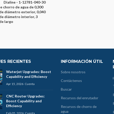
Dialine - 1-12781-040-30
de chorro de agua de 0,300
de diámetro exterior, 0,040
de diámetro interior, 3
de largo
ES RECIENTES
INFORMACIÓN ÚTIL
Waterjet Upgrades: Boost
Sobre nosotros
Capability and Efficiency
Contáctenos
Apr 15, 2026
Cuenta
Buscar
CNC Router Upgrades:
Recursos del enrutador
Boost Capability and
Efficiency
Recursos de chorro de
agua
Feb 05, 2026
Cuenta