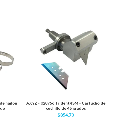
de nailon
AXYZ - 028756 Trident/ISM - Cartucho de
RobbJ
ido
cuchillo de 45 grados
flauta 
vástag
$854.70