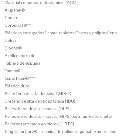
Material compuesto de aluminio (ACM)
Alupanel®
Corian
Coroplast®**
Plásticos corrugados* como tableros Correx y polipropileno
Delrín
Dibond®
Acrílico extruido
Tablero de espuma
Fomex®
Gatorfoam®***
Plástico duro
Polietileno de alta densidad (HDPE)
Uretano de alta densidad (placa HDU)
Poliestireno de alto impacto (HIPS)
Poliestireno de alto impacto (HIPS) para impresión digital
Poliéter terminado en hidroxi (HTPE)
King ColorCore® La lámina de polímero grabable multicolor.