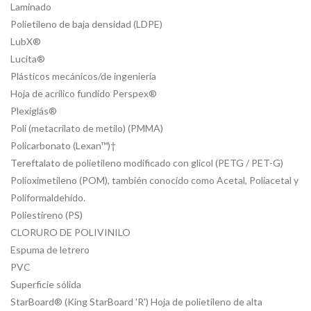
Laminado
Polietileno de baja densidad (LDPE)
LubX®
Lucita®
Plásticos mecánicos/de ingeniería
Hoja de acrílico fundido Perspex®
Plexiglás®
Poli (metacrilato de metilo) (PMMA)
Policarbonato (Lexan™)†
Tereftalato de polietileno modificado con glicol (PETG / PET-G)
Polioximetileno (POM), también conocido como Acetal, Poliacetal y
Poliformaldehído.
Poliestireno (PS)
CLORURO DE POLIVINILO
Espuma de letrero
PVC
Superficie sólida
StarBoard® (King StarBoard 'R') Hoja de polietileno de alta