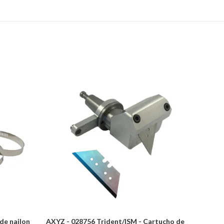
de nailon
AXYZ - 028756 Trident/ISM - Cartucho de
RobbJ