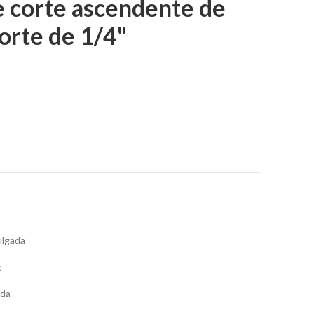
e corte ascendente de
orte de 1/4"
ulgada
e
ada