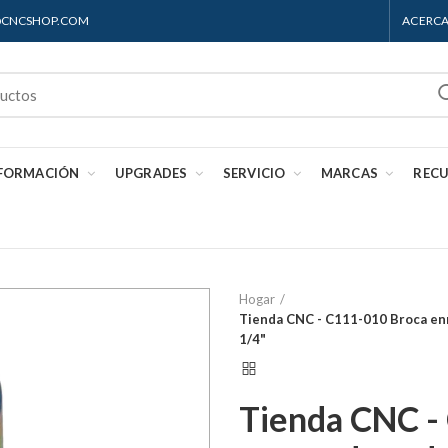
S@CNCSHOP.COM
ACERCA
 FORMACIÓN
UPGRADES
SERVICIO
MARCAS
REC
Hogar
Tienda CNC - C111-010 Broca en
1/4"
Tienda CNC -