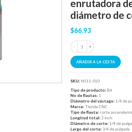
enrutadora d
diámetro de c
$66.93
AÑADIR A LA CESTA
SKU:
N111-010
Tipo de producto:
Bit
No de flautas:
1
Diámetro del vástago:
1/4 de p
Marca:
Tienda CNC
Tipo de flauta:
corte ascendent
Longitud total:
2 inch
Diámetro de corte:
1/4 de pulg
Largo del corte:
3/4 de pulgada