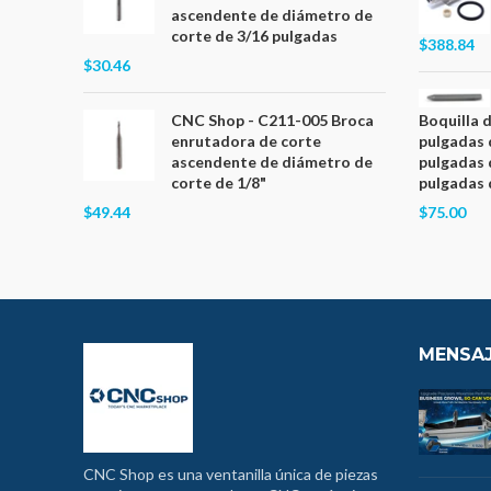
ascendente de diámetro de
corte de 3/16 pulgadas
$388.84
$30.46
CNC Shop - C211-005 Broca
Boquilla 
enrutadora de corte
pulgadas 
ascendente de diámetro de
pulgadas 
corte de 1/8"
pulgadas 
$49.44
$75.00
MENSAJ
CNC Shop es una ventanilla única de piezas