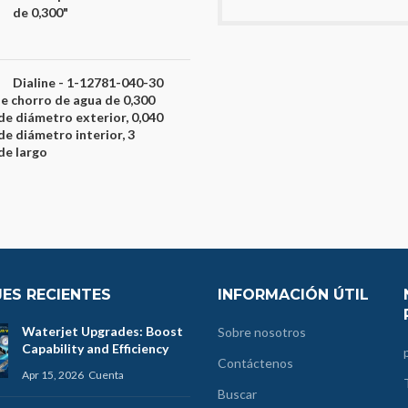
de 0,300"
Dialine - 1-12781-040-30
de chorro de agua de 0,300
de diámetro exterior, 0,040
de diámetro interior, 3
de largo
ES RECIENTES
INFORMACIÓN ÚTIL
Waterjet Upgrades: Boost
Sobre nosotros
Capability and Efficiency
Contáctenos
Apr 15, 2026
Cuenta
Buscar