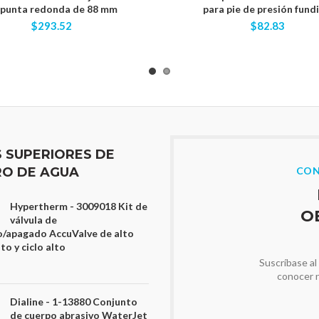
 punta redonda de 88 mm
para pie de presión fund
$293.52
$82.83
S SUPERIORES DE
O DE AGUA
CON
Hypertherm - 3009018 Kit de
O
válvula de
/apagado AccuValve de alto
o y ciclo alto
Suscríbase al
conocer 
Dialine - 1-13880 Conjunto
de cuerpo abrasivo WaterJet