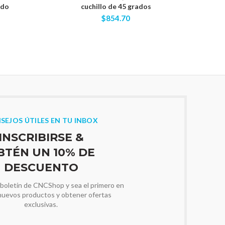
ido
cuchillo de 45 grados
flauta 
vástag
$854.70
SEJOS ÚTILES EN TU INBOX
INSCRIBIRSE &
BTÉN UN 10% DE
DESCUENTO
 boletín de CNCShop y sea el primero en
nuevos productos y obtener ofertas
exclusivas.