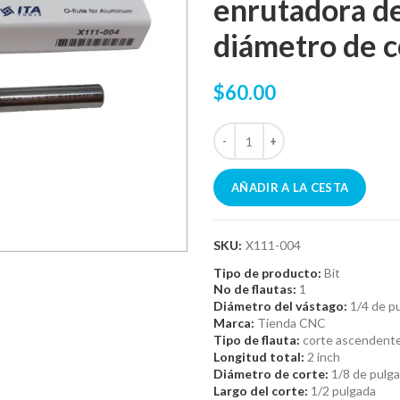
enrutadora d
diámetro de c
$60.00
AÑADIR A LA CESTA
SKU:
X111-004
Tipo de producto:
Bit
No de flautas:
1
Diámetro del vástago:
1/4 de p
Marca:
Tienda CNC
Tipo de flauta:
corte ascendent
Longitud total:
2 inch
Diámetro de corte:
1/8 de pulg
Largo del corte:
1/2 pulgada