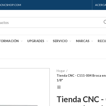
S@CNCSHOP.COM
ACERCA
 FORMACIÓN
UPGRADES
SERVICIO
MARCAS
REC
Hogar
Tienda CNC - C111-004 Broca en
1/8"
Tienda CNC -