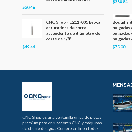
$388.84
$30.46
CNC Shop - C211-005 Broca
Boquilla 
enrutadora de corte
pulgadas 
ascendente de diámetro de
pulgadas 
corte de 1/8"
pulgadas 
$49.44
$75.00
MENSAJ
CNC Shop es una ventanilla única de piezas
premium para enrutadores CNC y máquinas
de chorro de agua. Compre en línea todos