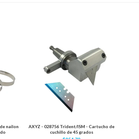
de nailon
AXYZ - 028756 Trident/ISM - Cartucho de
RobbJ
ido
cuchillo de 45 grados
flauta 
vástag