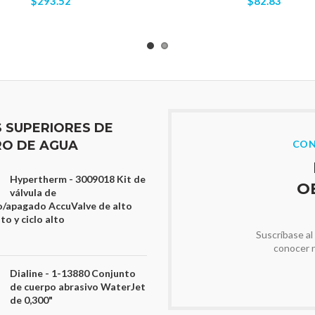
$293.52
$82.83
S SUPERIORES DE
O DE AGUA
CON
Hypertherm - 3009018 Kit de
O
válvula de
/apagado AccuValve de alto
o y ciclo alto
Suscríbase al
conocer 
Dialine - 1-13880 Conjunto
de cuerpo abrasivo WaterJet
de 0,300"