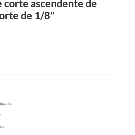
e corte ascendente de
orte de 1/8"
ulgada
e
ada