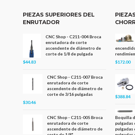
PIEZAS SUPERIORES DEL
PIEZA
ENRUTADOR
CHORR
CNC Shop - C211-004 Broca
enrutadora de corte
ascendente de diámetro de
encendido
corte de 1/8 de pulgada
rendimient
$44.83
$172.00
CNC Shop - C211-007 Broca
enrutadora de corte
ascendente de diámetro de
corte de 3/16 pulgadas
$388.84
$30.46
CNC Shop - C211-005 Broca
Boquilla 
enrutadora de corte
pulgadas 
ascendente de diámetro de
pulgadas 
corte de 1/8"
pulgadas 