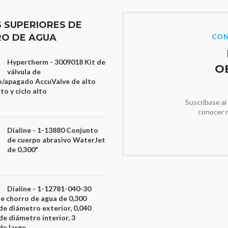
S SUPERIORES DE
O DE AGUA
CON
Hypertherm - 3009018 Kit de
O
válvula de
/apagado AccuValve de alto
o y ciclo alto
Suscríbase al
conocer 
Dialine - 1-13880 Conjunto
de cuerpo abrasivo WaterJet
de 0,300"
Dialine - 1-12781-040-30
de chorro de agua de 0,300
de diámetro exterior, 0,040
de diámetro interior, 3
de largo