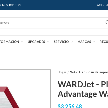
S@CNCSHOP.COM
ACERCA
 FORMACIÓN
UPGRADES
SERVICIO
MARCAS
REC
Hogar
WARDJet - Plan de sopo
WARDJet - P
Advantage W
$3,256.48